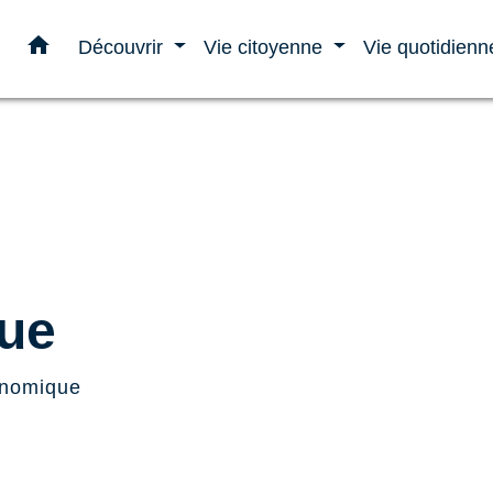
home
Découvrir
Vie citoyenne
Vie quotidien
ue
onomique