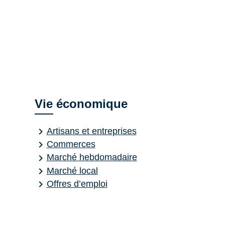
Vie économique
keyboard_arrow_right
Artisans et entreprises
keyboard_arrow_right
Commerces
keyboard_arrow_right
Marché hebdomadaire
keyboard_arrow_right
Marché local
keyboard_arrow_right
Offres d’emploi