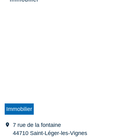
Immobilier
location_on
7 rue de la fontaine
44710 Saint-Léger-les-Vignes