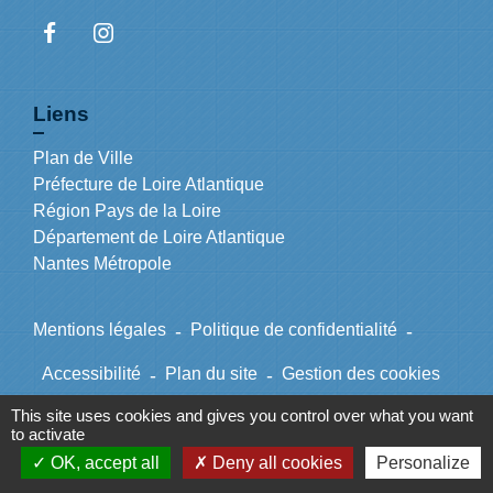
Liens
Plan de Ville
Préfecture de Loire Atlantique
Région Pays de la Loire
Département de Loire Atlantique
Nantes Métropole
Mentions légales
-
Politique de confidentialité
-
Accessibilité
-
Plan du site
-
Gestion des cookies
This site uses cookies and gives you control over what you want
to activate
Site créé en partenariat avec Réseau des Communes
OK, accept all
Deny all cookies
Personalize