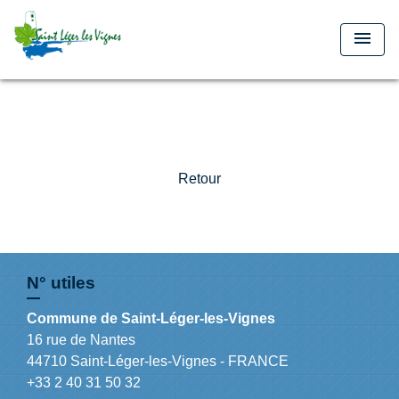
menu
Retour
N° utiles
Commune de Saint-Léger-les-Vignes
16 rue de Nantes
44710 Saint-Léger-les-Vignes - FRANCE
+33 2 40 31 50 32