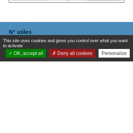
N° utiles
This site uses cookies and gives you control over what you want
Commune de Saint-Léger-les-Vignes
to activate
16 rue de Nantes
OK, accept all
Deny all cookies
Personalize
44710 Saint-Léger-les-Vignes - FRANCE
+33 2 40 31 50 32
Liens
Plan de Ville
Préfecture de Loire Atlantique
Région Pays de la Loire