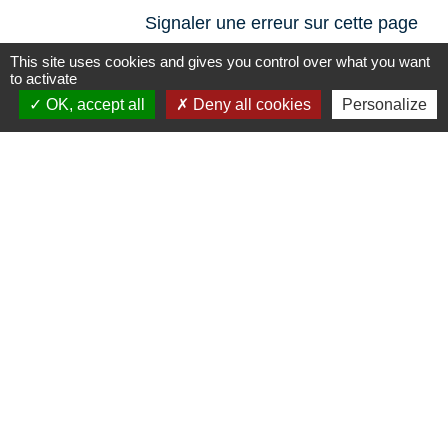
Signaler une erreur sur cette page
This site uses cookies and gives you control over what you want
to activate
OK, accept all
Deny all cookies
Personalize
N° utiles
Commune de Saint-Léger-les-Vignes
16 rue de Nantes
44710 Saint-Léger-les-Vignes - FRANCE
+33 2 40 31 50 32
Liens
Plan de Ville