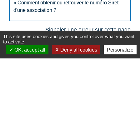
Comment obtenir ou retrouver le numéro Siret
d'une association ?
Signaler une erreur sur cette page
This site uses cookies and gives you control over what you want
to activate
OK, accept all
Deny all cookies
Personalize
N° utiles
Commune de Saint-Léger-les-Vignes
16 rue de Nantes
44710 Saint-Léger-les-Vignes - FRANCE
+33 2 40 31 50 32