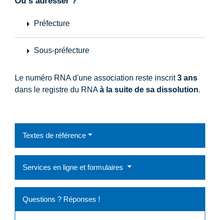
Où s’adresser ?
arrow_right
Préfecture
arrow_right
Sous-préfecture
Le numéro RNA d'une association reste inscrit
3 ans
dans le registre du RNA
à la suite de sa dissolution
.
Textes de référence
Services en ligne et formulaires
Questions ? Réponses !