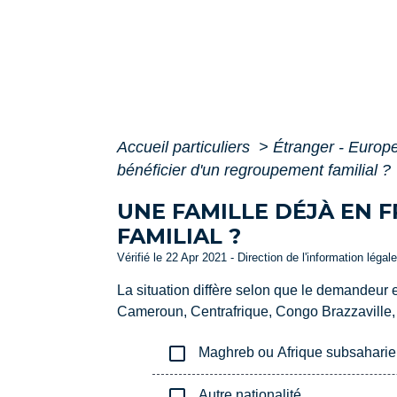
Accueil particuliers
>
Étranger - Europ
bénéficier d'un regroupement familial ?
UNE FAMILLE DÉJÀ EN 
FAMILIAL ?
Vérifié le 22 Apr 2021 - Direction de l'information légal
La situation diffère selon que le demandeur 
Cameroun, Centrafrique, Congo Brazzaville, C
check_box_outline_blank
Maghreb ou Afrique subsahari
check_box_outline_blank
Autre nationalité