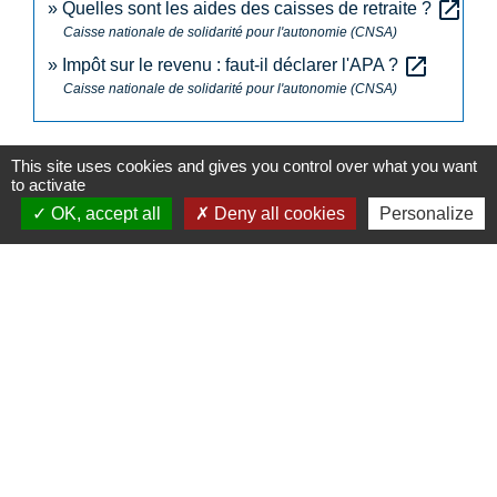
open_in_new
Quelles sont les aides des caisses de retraite ?
Caisse nationale de solidarité pour l'autonomie (CNSA)
open_in_new
Impôt sur le revenu : faut-il déclarer l'APA ?
Caisse nationale de solidarité pour l'autonomie (CNSA)
Signaler une erreur sur cette page
This site uses cookies and gives you control over what you want
to activate
OK, accept all
Deny all cookies
Personalize
N° utiles
Commune de Saint-Léger-les-Vignes
16 rue de Nantes
44710 Saint-Léger-les-Vignes - FRANCE
+33 2 40 31 50 32