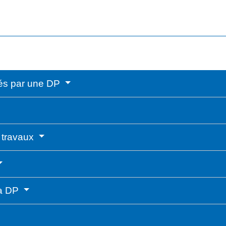
rnés par une DP
e travaux
 la DP