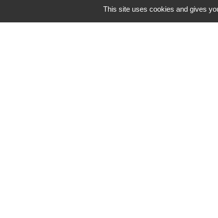
Logement
This site uses cookies and gives you
Installation ou construction d'une piscine
Logement
Maison : travaux extérieurs
Logement
N° utiles
Commune de Saint-Léger-les-Vignes
16 rue de Nantes