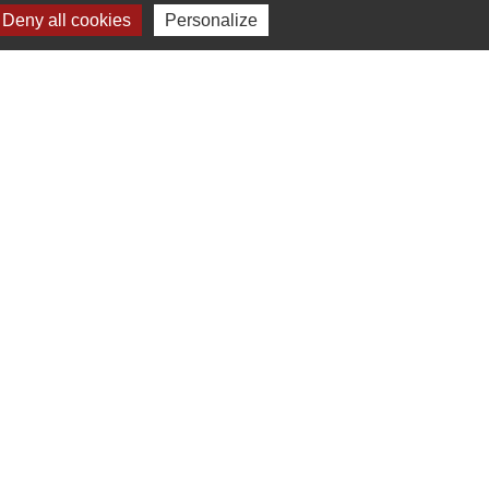
Deny all cookies
Personalize
Signaler une erreur sur cette page
Liens
Plan de Ville
Préfecture de Loire Atlantique