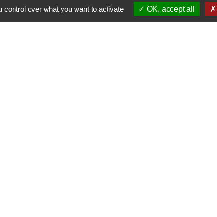
 control over what you want to activate
OK, accept all
 privative à usage unifamilial