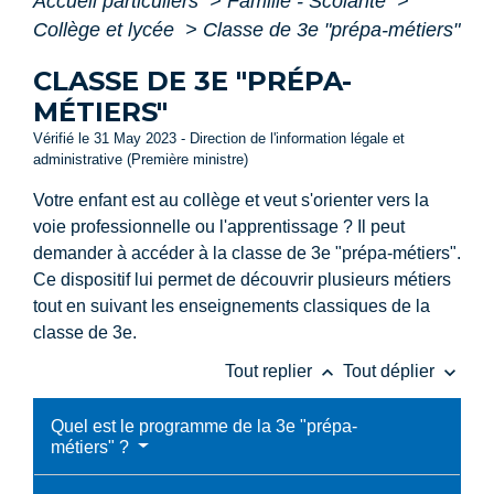
Accueil particuliers
>
Famille - Scolarité
>
Collège et lycée
>
Classe de 3e "prépa-métiers"
CLASSE DE 3E "PRÉPA-
MÉTIERS"
Vérifié le 31 May 2023 - Direction de l'information légale et
administrative (Première ministre)
Votre enfant est au collège et veut s'orienter vers la
voie professionnelle ou l'apprentissage ? Il peut
demander à accéder à la classe de 3
e
"prépa-métiers".
Ce dispositif lui permet de découvrir plusieurs métiers
tout en suivant les enseignements classiques de la
classe de 3
e
.
keyboard_arrow_up
keyboard_arrow_down
Tout replier
Tout déplier
Quel est le programme de la 3e "prépa-
métiers" ?