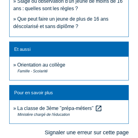
Stage ou observation d'un jeune de moins de 16
ans : quelles sont les règles ?
Que peut faire un jeune de plus de 16 ans
déscolarisé et sans diplôme ?
Et aussi
Orientation au collège
Famille - Scolarité
Pour en savoir plus
open_in_new
La classe de 3ème "prépa-métiers"
Ministère chargé de l'éducation
Signaler une erreur sur cette page