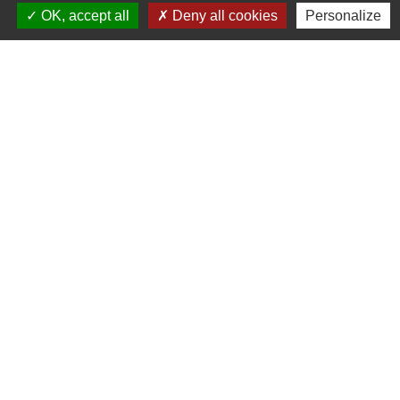
OK, accept all
Deny all cookies
Personalize
Signaler une erreur sur cette page
N° utiles
Commune de Saint-Léger-les-Vignes
16 rue de Nantes
44710 Saint-Léger-les-Vignes - FRANCE
+33 2 40 31 50 32
Liens
Plan de Ville