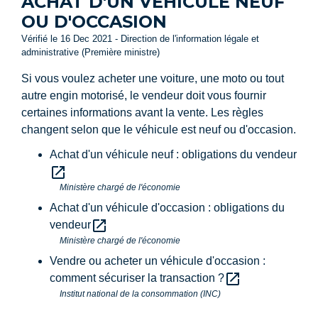
ACHAT D'UN VÉHICULE NEUF
OU D'OCCASION
Vérifié le 16 Dec 2021 - Direction de l'information légale et
administrative (Première ministre)
Si vous voulez acheter une voiture, une moto ou tout
autre engin motorisé, le vendeur doit vous fournir
certaines informations avant la vente. Les règles
changent selon que le véhicule est neuf ou d'occasion.
Achat d'un véhicule neuf : obligations du vendeur
open_in_new
Ministère chargé de l'économie
Achat d'un véhicule d'occasion : obligations du
open_in_new
vendeur
Ministère chargé de l'économie
Vendre ou acheter un véhicule d'occasion :
open_in_new
comment sécuriser la transaction ?
Institut national de la consommation (INC)