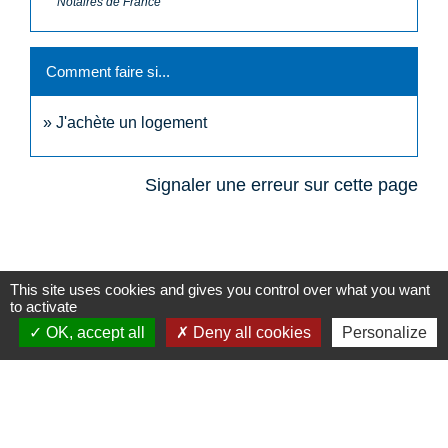
Notaires de France
Comment faire si...
J'achète un logement
Signaler une erreur sur cette page
This site uses cookies and gives you control over what you want
to activate
N° utiles
OK, accept all
Deny all cookies
Personalize
Commune de Saint-Léger-les-Vignes
16 rue de Nantes
44710 Saint-Léger-les-Vignes - FRANCE
+33 2 40 31 50 32