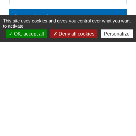
Comment faire si...
This site uses cookies and gives you control over what you want
to activate
J'achète un logement
OK, accept all
Deny all cookies
Personalize
Signaler une erreur sur cette page
N° utiles
Commune de Saint-Léger-les-Vignes
16 rue de Nantes
44710 Saint-Léger-les-Vignes - FRANCE
+33 2 40 31 50 32