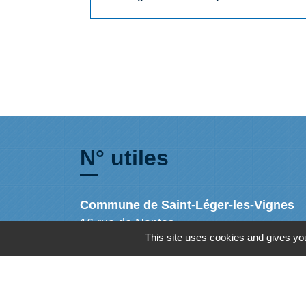
N° utiles
Commune de Saint-Léger-les-Vignes
16 rue de Nantes
This site uses cookies and gives you
44710 Saint-Léger-les-Vignes - FRANCE
+33 2 40 31 50 32