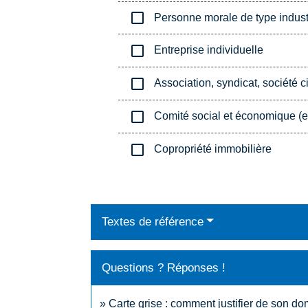
check_box_outline_blank
Personne morale de type industr
check_box_outline_blank
Entreprise individuelle
check_box_outline_blank
Association, syndicat, société ci
check_box_outline_blank
Comité social et économique (ex
check_box_outline_blank
Copropriété immobilière
Textes de référence
Questions ? Réponses !
Carte grise : comment justifier de son do