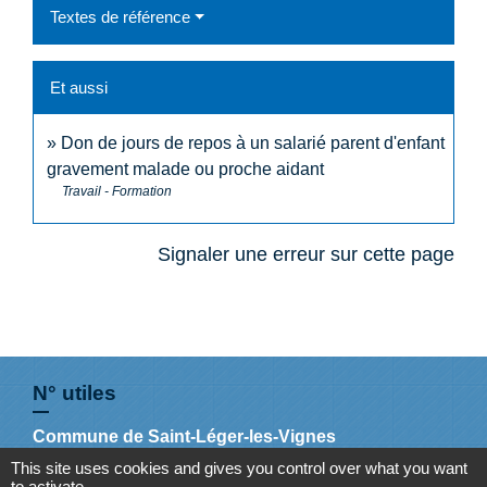
Textes de référence
Et aussi
Don de jours de repos à un salarié parent d'enfant
gravement malade ou proche aidant
Travail - Formation
Signaler une erreur sur cette page
N° utiles
Commune de Saint-Léger-les-Vignes
16 rue de Nantes
This site uses cookies and gives you control over what you want
to activate