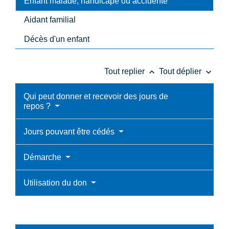
Enfant malade, handicapé ou accidenté
Aidant familial
Décès d'un enfant
keyboard_arrow_up
keyboard_arrow_down
Tout replier
Tout déplier
Qui peut donner et recevoir des jours de
repos ?
Jours pouvant être cédés
Démarche
Utilisation du don