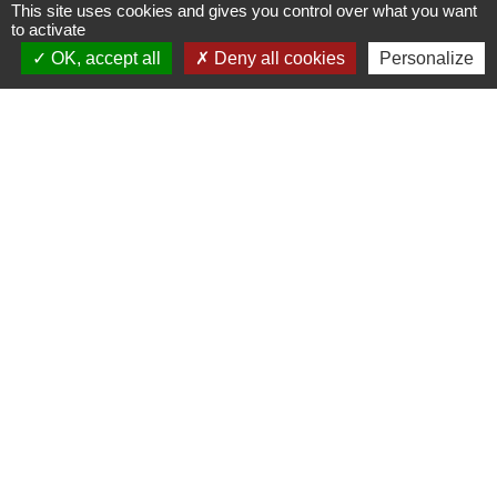
This site uses cookies and gives you control over what you want
16 rue de Nantes
to activate
44710 Saint-Léger-les-Vignes - FRANCE
OK, accept all
Deny all cookies
Personalize
+33 2 40 31 50 32
Liens
Plan de Ville
Préfecture de Loire Atlantique
Région Pays de la Loire
Département de Loire Atlantique
Nantes Métropole
Mentions légales
-
Politique de confidentialité
-
Accessibilité
-
Plan du site
-
Gestion des cookies