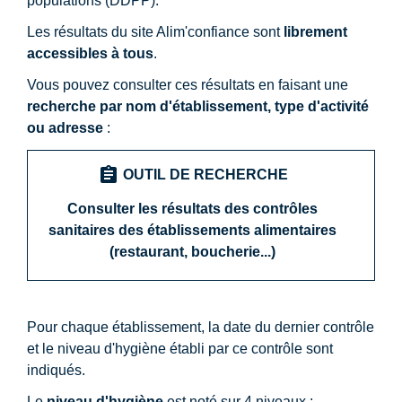
populations (DDPP).
Les résultats du site Alim'confiance sont
librement
accessibles à tous
.
Vous pouvez consulter ces résultats en faisant une
recherche par nom d'établissement, type d'activité
ou adresse
:
assignment
OUTIL DE RECHERCHE
Consulter les résultats des contrôles
sanitaires des établissements alimentaires
(restaurant, boucherie...)
Pour chaque établissement, la date du dernier contrôle
et le niveau d'hygiène établi par ce contrôle sont
indiqués.
Le
niveau d'hygiène
est noté sur 4 niveaux :