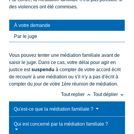
des violences ont été commises.
À votre demande
Par le juge
Vous pouvez tenter une médiation familiale avant de
saisir le juge. Dans ce cas, votre délai pour agir en
justice est
suspendu
à compter de votre accord écrit
de recourir à une médiation ou s'il n'y a pas d'écrit à
compter du jour de votre 1
ère
réunion de médiation.
keyboard_arrow_up
keyboard_arrow_down
Tout replier
Tout déplier
Qu'est-ce que la médiation familiale ?
Qui est concerné par la médiation familiale ?