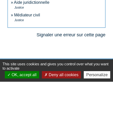
Aide juridictionnelle
Justice
Médiateur civil
Justice
Signaler une erreur sur cette page
This site uses cookies and gives you control over what you want
N° utiles
to activate
OK, accept all
Deny all cookies
Personalize
Commune de Saint-Léger-les-Vignes
16 rue de Nantes
44710 Saint-Léger-les-Vignes - FRANCE
+33 2 40 31 50 32