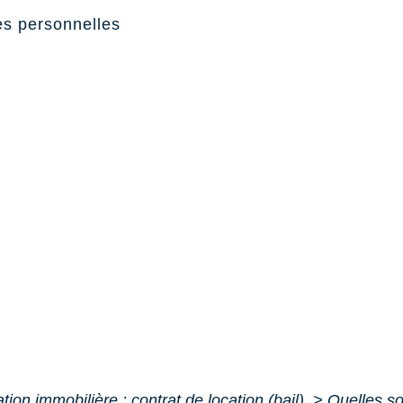
s personnelles
tion immobilière : contrat de location (bail)
>
Quelles son