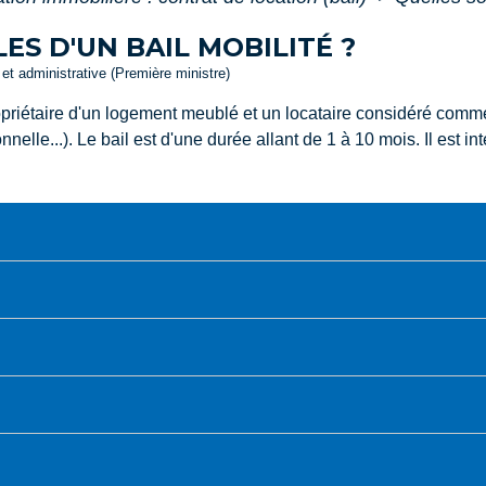
ES D'UN BAIL MOBILITÉ ?
e et administrative (Première ministre)
ropriétaire d'un logement meublé et un locataire considéré comm
elle...). Le bail est d'une durée allant de 1 à 10 mois. Il est int