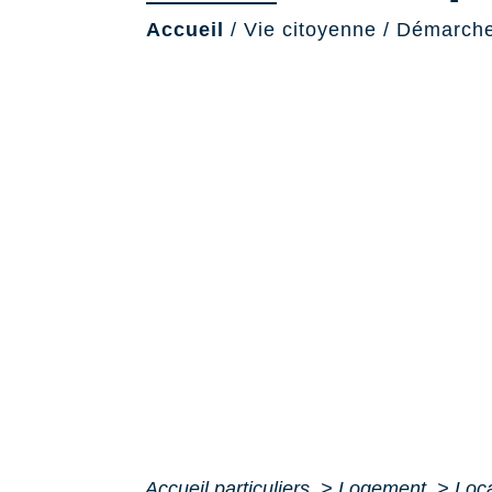
Accueil
/
Vie citoyenne
/
Démarche
Accueil particuliers
>
Logement
>
Loca