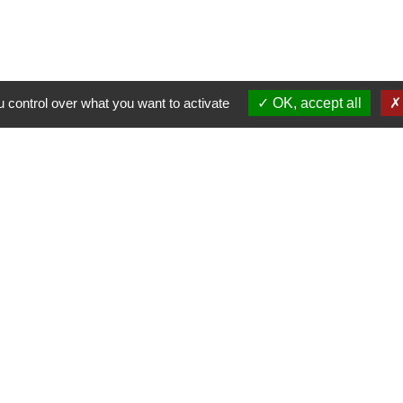
 control over what you want to activate
OK, accept all
alité
-
Accessibilité
-
Plan du site
-
Gestion des cookie