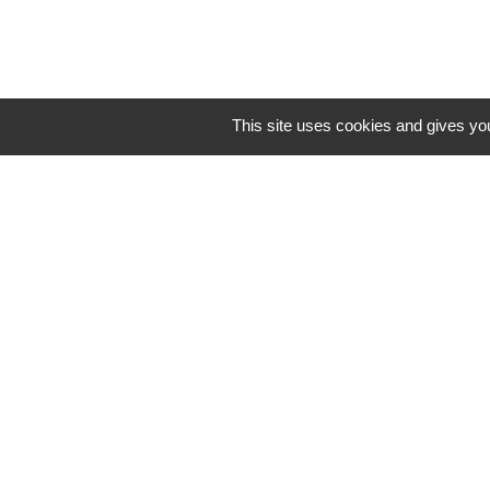
This site uses cookies and gives you
N° utiles
Commune de Saint-Léger-les-Vignes
16 rue de Nantes
44710 Saint-Léger-les-Vignes - FRANCE
+33 2 40 31 50 32
Mentions légales
-
Politique de confidenti