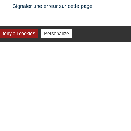
Signaler une erreur sur cette page
Deny all cookies
Personalize
Liens
Plan de Ville
Préfecture de Loire Atlantique
Région Pays de la Loire
Département de Loire Atlantique
Nantes Métropole
s