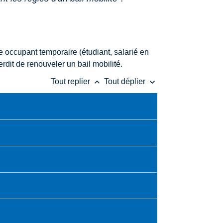
e occupant temporaire (étudiant, salarié en
erdit de renouveler un bail mobilité.
keyboard_arrow_up
keyboard_arrow_down
Tout replier
Tout déplier