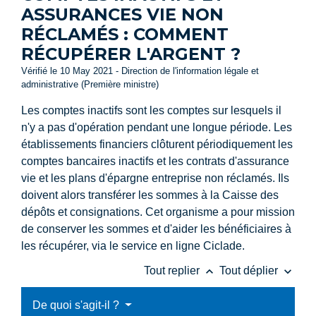
ASSURANCES VIE NON
RÉCLAMÉS : COMMENT
RÉCUPÉRER L'ARGENT ?
Vérifié le 10 May 2021 - Direction de l'information légale et
administrative (Première ministre)
Les comptes inactifs sont les comptes sur lesquels il
n'y a pas d'opération pendant une longue période. Les
établissements financiers clôturent périodiquement les
comptes bancaires inactifs et les contrats d'assurance
vie et les plans d'épargne entreprise non réclamés. Ils
doivent alors transférer les sommes à la Caisse des
dépôts et consignations. Cet organisme a pour mission
de conserver les sommes et d'aider les bénéficiaires à
les récupérer, via le service en ligne Ciclade.
keyboard_arrow_up
keyboard_arrow_down
Tout replier
Tout déplier
De quoi s'agit-il ?