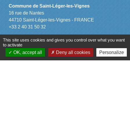
Commune de Saint-Léger-les-Vignes
16 rue de Nantes
44710 Saint-Léger-les-Vignes - FRANCE
+33 2 40 31 50 32
This site uses cookies and gives you control over what you want
to activate
OK, accept all
Deny all cookies
Personalize
Liens
Plan de Ville
Préfecture de Loire Atlantique
Région Pays de la Loire
Département de Loire Atlantique
Nantes Métropole
Mentions légales
-
Politique de confidentialité
-