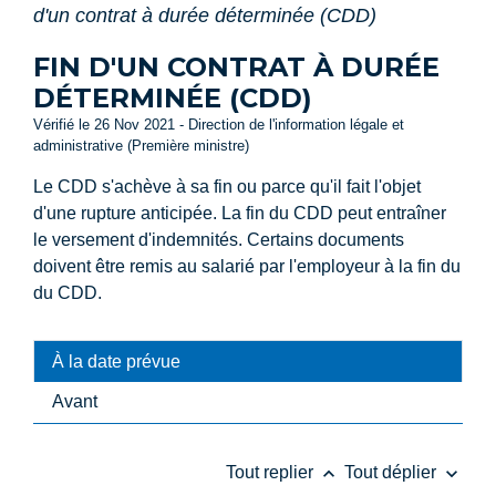
d'un contrat à durée déterminée (CDD)
FIN D'UN CONTRAT À DURÉE
DÉTERMINÉE (CDD)
Vérifié le 26 Nov 2021 - Direction de l'information légale et
administrative (Première ministre)
Le CDD s'achève à sa fin ou parce qu'il fait l'objet
d'une rupture anticipée. La fin du CDD peut entraîner
le versement d'indemnités. Certains documents
doivent être remis au salarié par l'employeur à la fin du
du CDD.
À la date prévue
Avant
keyboard_arrow_up
keyboard_arrow_down
Tout replier
Tout déplier