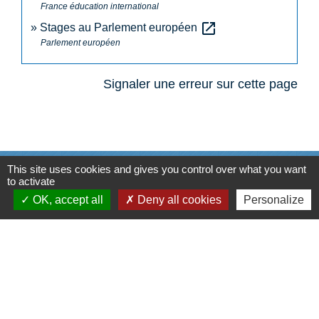
France éducation international
open_in_new
Stages au Parlement européen
Parlement européen
Signaler une erreur sur cette page
This site uses cookies and gives you control over what you want
N° utiles
to activate
OK, accept all
Deny all cookies
Personalize
Commune de Saint-Léger-les-Vignes
16 rue de Nantes
44710 Saint-Léger-les-Vignes - FRANCE
+33 2 40 31 50 32