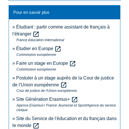
Pour en savoir plus
Étudiant : partir comme assistant de français à
open_in_new
l'étranger
France éducation international
open_in_new
Étudier en Europe
Commission européenne
open_in_new
Faire un stage en Europe
Commission européenne
Postuler à un stage auprès de la Cour de justice
open_in_new
de l'Union européenne
Cour de justice de l'Union européenne
open_in_new
Site Génération Erasmus+
Agence Erasmus+ France Jeunesse et Sport/Agence du service
civique
Site du Service de l'éducation et du français dans
open_in_new
le monde