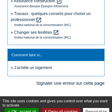
open_in_new
Assurance construction
Assurance Banque Épargne Infoservice
Travaux : quelques conseils pour choisir un
open_in_new
professionnel
Institut national de la consommation (INC)
open_in_new
Changer ses fenêtres
Institut national de la consommation (INC)
Comment faire si...
J'achète un logement
Signaler une erreur sur cette page
This site uses cookies and gives you control over what you want
to activate
OK, accept all
Deny all cookies
Personalize