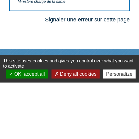
Ministère chargé de la santé
Signaler une erreur sur cette page
N° utiles
This site uses cookies and gives you control over what you want
to activate
Commune de Saint-Léger-les-Vignes
OK, accept all
Deny all cookies
Personalize
16 rue de Nantes
44710 Saint-Léger-les-Vignes - FRANCE
+33 2 40 31 50 32
Liens