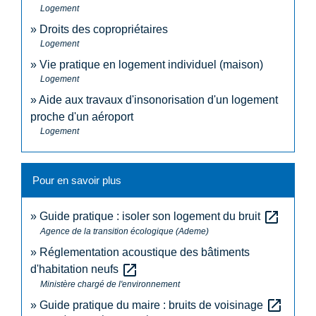
Logement
Droits des copropriétaires
Logement
Vie pratique en logement individuel (maison)
Logement
Aide aux travaux d'insonorisation d'un logement
proche d'un aéroport
Logement
Pour en savoir plus
open_in_new
Guide pratique : isoler son logement du bruit
Agence de la transition écologique (Ademe)
Réglementation acoustique des bâtiments
open_in_new
d'habitation neufs
Ministère chargé de l'environnement
open_in_new
Guide pratique du maire : bruits de voisinage