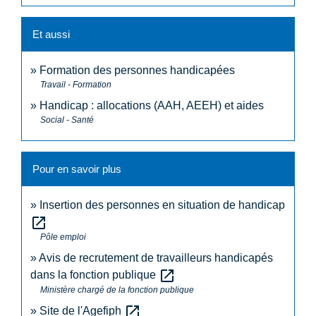
Et aussi
Formation des personnes handicapées
Travail - Formation
Handicap : allocations (AAH, AEEH) et aides
Social - Santé
Pour en savoir plus
Insertion des personnes en situation de handicap
open_in_new
Pôle emploi
Avis de recrutement de travailleurs handicapés
open_in_new
dans la fonction publique
Ministère chargé de la fonction publique
open_in_new
Site de l'Agefiph