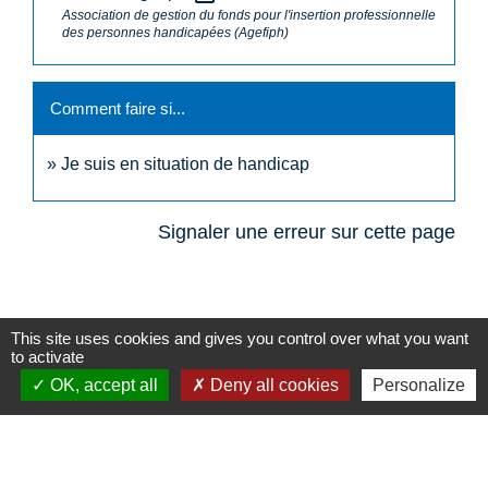
Association de gestion du fonds pour l'insertion professionnelle
des personnes handicapées (Agefiph)
Comment faire si...
Je suis en situation de handicap
Signaler une erreur sur cette page
This site uses cookies and gives you control over what you want
to activate
N° utiles
OK, accept all
Deny all cookies
Personalize
Commune de Saint-Léger-les-Vignes
16 rue de Nantes
44710 Saint-Léger-les-Vignes - FRANCE