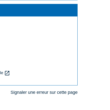
open_in_new
ole
Signaler une erreur sur cette page