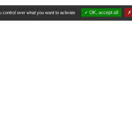
 control over what you want to activate
OK, accept all
alité
-
Accessibilité
-
Plan du site
-
Gestion des cookie
Site créé en partenariat avec Réseau des Communes