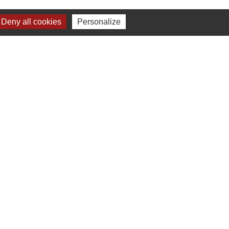
Deny all cookies
Personalize
Liens
Plan de Ville
Préfecture de Loire Atlantique
Région Pays de la Loire
Département de Loire Atlantique
Nantes Métropole
s