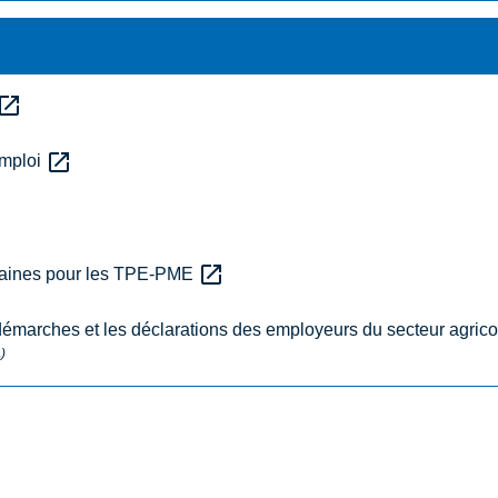
pen_in_new
open_in_new
emploi
open_in_new
umaines pour les TPE-PME
s démarches et les déclarations des employeurs du secteur agric
)