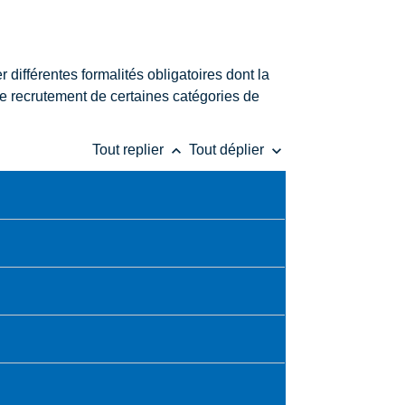
 différentes formalités obligatoires dont la
e recrutement de certaines catégories de
keyboard_arrow_up
keyboard_arrow_down
Tout replier
Tout déplier