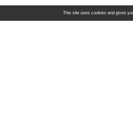
This site uses cookies and gives you
N° utiles
Commune de Saint-Léger-les-Vignes
16 rue de Nantes
44710 Saint-Léger-les-Vignes - FRANCE
+33 2 40 31 50 32
Mentions légales
-
Politique de confidenti