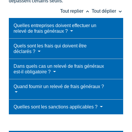
dépassent certains seuils.
keyboard_arrow_up
keyboard_arrow_down
Tout replier
Tout déplier
Quelles entreprises doivent effectuer un
relevé de frais généraux ?
Quels sont les frais qui doivent être
déclarés ?
Dans quels cas un relevé de frais généraux
est-il obligatoire ?
Quand fournir un relevé de frais généraux ?
Quelles sont les sanctions applicables ?