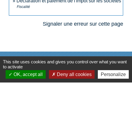
Déclaration et paiement de l'impôt sur les sociétés
Fiscalité
Signaler une erreur sur cette page
N° utiles
This site uses cookies and gives you control over what you want
to activate
Commune de Saint-Léger-les-Vignes
OK, accept all
Deny all cookies
Personalize
16 rue de Nantes
44710 Saint-Léger-les-Vignes - FRANCE
+33 2 40 31 50 32
Liens