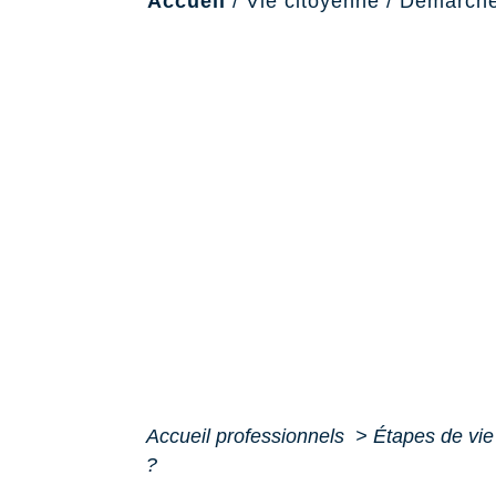
Accueil
/
Vie citoyenne
/
Démarche
Accueil professionnels
>
Étapes de vi
?