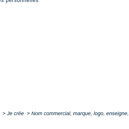
s personnelles
e
>
Je crée
>
Nom commercial, marque, logo, enseigne, 