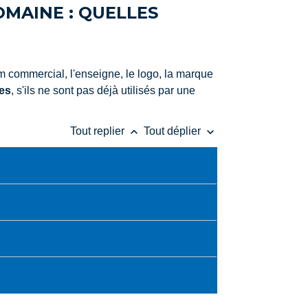
MAINE : QUELLES
m commercial, l'enseigne, le logo, la marque
es
, s'ils ne sont pas déjà utilisés par une
keyboard_arrow_up
keyboard_arrow_down
Tout replier
Tout déplier