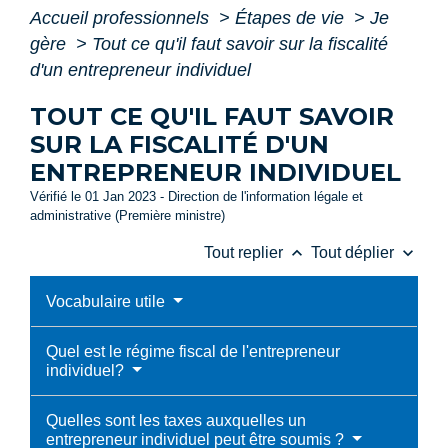
Accueil professionnels
>
Étapes de vie
>
Je
gère
>
Tout ce qu'il faut savoir sur la fiscalité
d'un entrepreneur individuel
TOUT CE QU'IL FAUT SAVOIR
SUR LA FISCALITÉ D'UN
ENTREPRENEUR INDIVIDUEL
Vérifié le 01 Jan 2023 - Direction de l'information légale et
administrative (Première ministre)
keyboard_arrow_up
keyboard_arrow_down
Tout replier
Tout déplier
Vocabulaire utile
Quel est le régime fiscal de l'entrepreneur
individuel?
Quelles sont les taxes auxquelles un
entrepreneur individuel peut être soumis ?