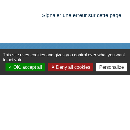
Signaler une erreur sur cette page
N° utiles
This site uses cookies and gives you control over what you want
to activate
Commune de Saint-Léger-les-Vignes
OK, accept all
Deny all cookies
Personalize
16 rue de Nantes
44710 Saint-Léger-les-Vignes - FRANCE
+33 2 40 31 50 32
Liens