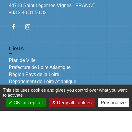
44710 Saint-Léger-les-Vignes - FRANCE
+33 2 40 31 50 32
Liens
Plan de Ville
Préfecture de Loire Atlantique
Région Pays de la Loire
Département de Loire Atlantique
Nantes Métropole
This site uses cookies and gives you control over what you want
to activate
OK, accept all
Deny all cookies
Personalize
Mentions légales
-
Politique de confidentialité
-
Accessibilité
-
Plan du site
-
Gestion des cookies