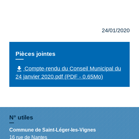
24/01/2020
Pièces jointes
file_download
Compte-rendu du Conseil Municipal du
24 janvier 2020.pdf (PDF - 0.65Mo)
N° utiles
Commune de Saint-Léger-les-Vignes
16 rue de Nantes