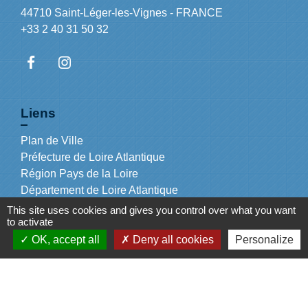
44710 Saint-Léger-les-Vignes - FRANCE
+33 2 40 31 50 32
Liens
Plan de Ville
Préfecture de Loire Atlantique
Région Pays de la Loire
Département de Loire Atlantique
Nantes Métropole
This site uses cookies and gives you control over what you want
to activate
OK, accept all
Deny all cookies
Personalize
Mentions légales
-
Politique de confidentialité
-
Accessibilité
-
Plan du site
-
Gestion des cookies