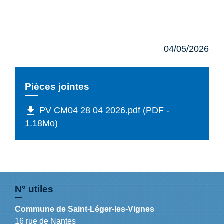
04/05/2026
Pièces jointes
file_download
PV CM04 28 04 2026.pdf (PDF -
1.18Mo)
N° utiles
Commune de Saint-Léger-les-Vignes
16 rue de Nantes