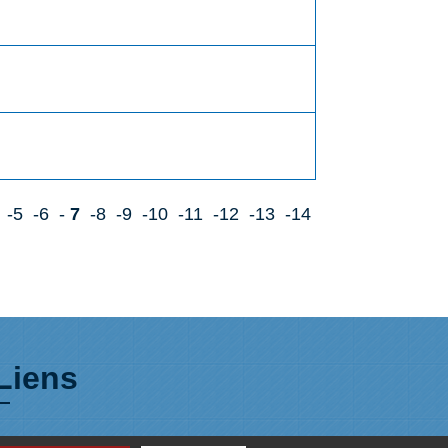
-5
-6
-
7
-8
-9
-10
-11
-12
-13
-14
Liens
Plan de Ville