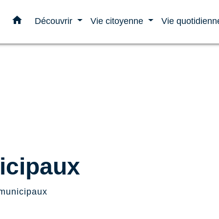
home
Découvrir
Vie citoyenne
Vie quotidien
icipaux
 municipaux