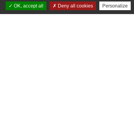
OK, accept all
Deny all cookies
Personalize
N° utiles
Commune de Saint-Léger-les-Vignes
16 rue de Nantes
44710 Saint-Léger-les-Vignes - FRANCE
+33 2 40 31 50 32
Liens
Plan de Ville
Préfecture de Loire Atlantique
Région Pays de la Loire
Département de Loire Atlantique
Nantes Métropole