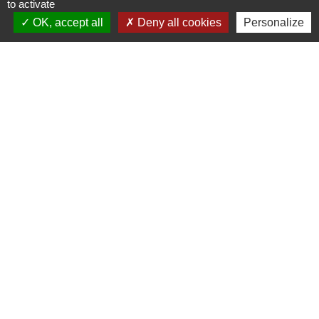
to activate
Gouvernement de Nouvelle Calédonie
OK, accept all
Deny all cookies
Personalize
Signaler une erreur sur cette page
N° utiles
Commune de Saint-Léger-les-Vignes
16 rue de Nantes
44710 Saint-Léger-les-Vignes - FRANCE
+33 2 40 31 50 32
Liens