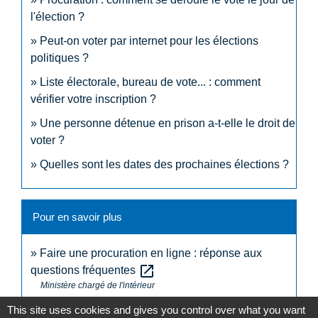
l'élection ?
Peut-on voter par internet pour les élections
politiques ?
Liste électorale, bureau de vote... : comment
vérifier votre inscription ?
Une personne détenue en prison a-t-elle le droit de
voter ?
Quelles sont les dates des prochaines élections ?
Pour en savoir plus
Faire une procuration en ligne : réponse aux
open_in_new
questions fréquentes
Ministère chargé de l'intérieur
open_in_new
NC Connect
This site uses cookies and gives you control over what you want