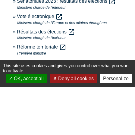
open_in_new
Sénatoriales 2023 : résultats des élections
Ministère chargé de l'intérieur
open_in_new
Vote électronique
Ministère chargé de l'Europe et des affaires étrangères
open_in_new
Résultats des élections
Ministère chargé de l'intérieur
open_in_new
Réforme territoriale
Première ministre
open_in_new
Mode d'élection des sénateurs
This site uses cookies and gives you control over what you want
Sénat
to activate
Les élections sénatoriales (Conseil des ministres
OK, accept all
Deny all cookies
Personalize
open_in_new
du 4 avril 2023)
Première ministre
Signaler une erreur sur cette page