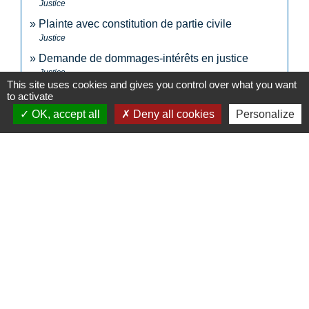
Justice
Plainte avec constitution de partie civile
Justice
Demande de dommages-intérêts en justice
Justice
This site uses cookies and gives you control over what you want
Victime d'infraction : indemnisation par le fonds de
to activate
garantie des victimes
OK, accept all
Deny all cookies
Personalize
Justice
Signaler une erreur sur cette page
N° utiles
Commune de Saint-Léger-les-Vignes
16 rue de Nantes