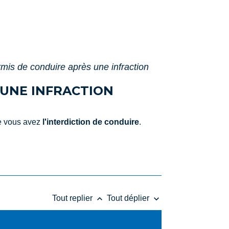
rmis de conduire après une infraction
 UNE INFRACTION
ue vous avez
l'interdiction de conduire
.
keyboard_arrow_up
keyboard_arrow_down
Tout replier
Tout déplier