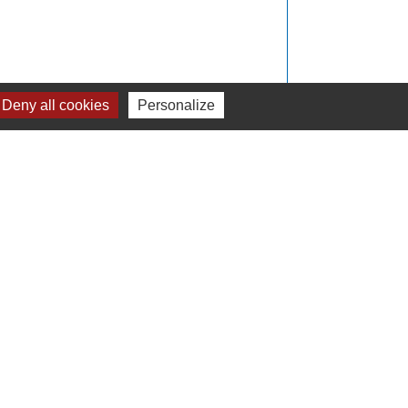
Deny all cookies
Personalize
Signaler une erreur sur cette page
Liens
Plan de Ville
Préfecture de Loire Atlantique