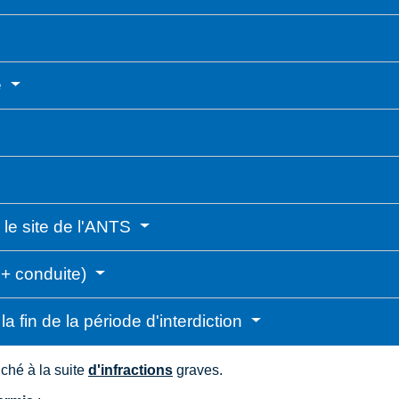
e
 le site de l'ANTS
 + conduite)
 fin de la période d'interdiction
ché à la suite
d'infractions
graves.