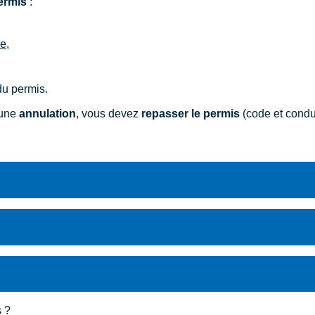
permis
:
re
,
du permis.
'une
annulation
, vous devez
repasser le permis
(code et condu
s ?