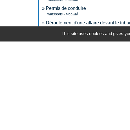
Permis de conduire
Transports - Mobilité
Déroulement d'une affaire devant le tribu
Justice
This site uses cookies and gives you
N° utiles
Commune de Saint-Léger-les-Vignes
16 rue de Nantes