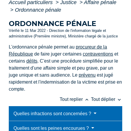
Accueil particuliers
>
Justice
>
Affaire pénale
>
Ordonnance pénale
ORDONNANCE PÉNALE
Vérifié le 11 Mar 2022 - Direction de l'information légale et
administrative (Première ministre), Ministère chargé de la justice
L'ordonnance pénale permet au
procureur de la
République
de faire juger certaines
contraventions
et
certains
délits
. C'est une procédure simplifiée pour le
traitement d'une affaire simple et peu grave, par un
juge unique et sans audience. Le
prévenu
est jugé
rapidement et l'indemnisation de la victime est prise en
compte.
keyboard_arrow_up
keyboard_arrow_down
Tout replier
Tout déplier
Quelles infractions sont concernées ?
Quelles sont les peines encourues ?