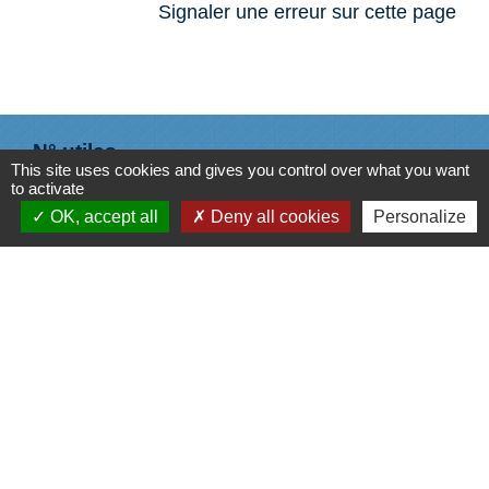
Signaler une erreur sur cette page
N° utiles
This site uses cookies and gives you control over what you want
to activate
Commune de Saint-Léger-les-Vignes
OK, accept all
Deny all cookies
Personalize
16 rue de Nantes
44710 Saint-Léger-les-Vignes - FRANCE
+33 2 40 31 50 32
Liens
Plan de Ville
Préfecture de Loire Atlantique