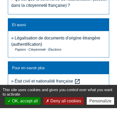
dans la citoyenneté française) ?
Et aussi
Légalisation de documents d'origine étrangère
(authentification)
Papiers - Citoyenneté - Élections
Pour en savoir plus
open_in_new
État civil et nationalité française
Ministère chargé de l'Europe et des affaires étrangères
This site uses cookies and gives you control over what you want
to activate
OK, accept all
Deny all cookies
Personalize
Signaler une erreur sur cette page