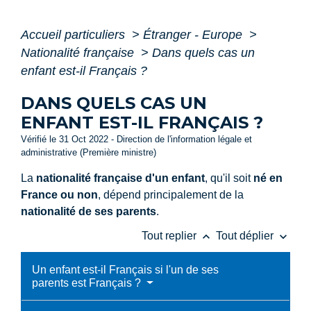
Accueil particuliers
>
Étranger - Europe
>
Nationalité française
>
Dans quels cas un
enfant est-il Français ?
DANS QUELS CAS UN
ENFANT EST-IL FRANÇAIS ?
Vérifié le 31 Oct 2022 - Direction de l'information légale et
administrative (Première ministre)
La
nationalité française d'un enfant
, qu'il soit
né en
France ou non
, dépend principalement de la
nationalité de ses parents
.
keyboard_arrow_up
keyboard_arrow_down
Tout replier
Tout déplier
Un enfant est-il Français si l'un de ses
parents est Français ?