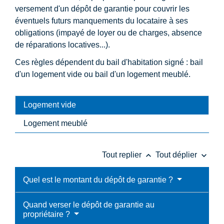
versement d'un dépôt de garantie pour couvrir les
éventuels futurs manquements du locataire à ses
obligations (impayé de loyer ou de charges, absence
de réparations locatives...).
Ces règles dépendent du bail d'habitation signé : bail
d'un logement vide ou bail d'un logement meublé.
Logement vide
Logement meublé
keyboard_arrow_up
keyboard_arrow_down
Tout replier
Tout déplier
Quel est le montant du dépôt de garantie ?
Quand verser le dépôt de garantie au
propriétaire ?