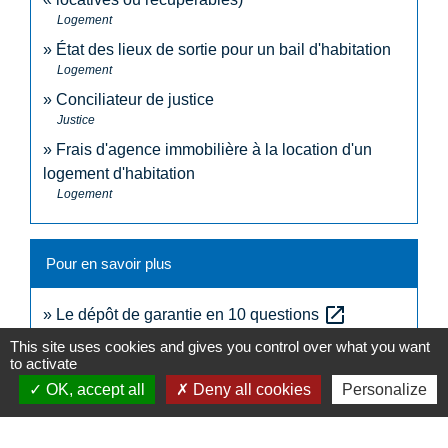
Logement
État des lieux de sortie pour un bail d'habitation
Logement
Conciliateur de justice
Justice
Frais d'agence immobilière à la location d'un
logement d'habitation
Logement
Pour en savoir plus
open_in_new
Le dépôt de garantie en 10 questions
Institut national de la consommation (INC)
This site uses cookies and gives you control over what you want
to activate
OK, accept all
Deny all cookies
Personalize
Signaler une erreur sur cette page