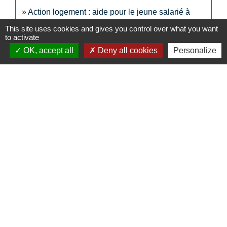
Action logement : aide pour le jeune salarié à
open_in_new
trouver un logement en colocation
This site uses cookies and gives you control over what you want
Action logement
to activate
OK, accept all
Deny all cookies
Personalize
Comment faire si...
Je pars de chez mes parents
Je déménage
Signaler une erreur sur cette page
N° utiles