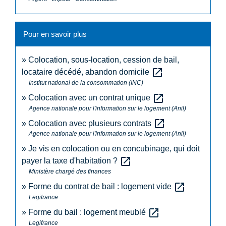
Pour en savoir plus
Colocation, sous-location, cession de bail,
open_in_new
locataire décédé, abandon domicile
Institut national de la consommation (INC)
open_in_new
Colocation avec un contrat unique
Agence nationale pour l'information sur le logement (Anil)
open_in_new
Colocation avec plusieurs contrats
Agence nationale pour l'information sur le logement (Anil)
Je vis en colocation ou en concubinage, qui doit
open_in_new
payer la taxe d'habitation ?
Ministère chargé des finances
open_in_new
Forme du contrat de bail : logement vide
Legifrance
open_in_new
Forme du bail : logement meublé
Legifrance