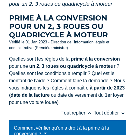
pour un 2, 3 roues ou quadricycle à moteur
PRIME À LA CONVERSION
POUR UN 2, 3 ROUES OU
QUADRICYCLE À MOTEUR
Vérifié le 01 Jan 2023 - Direction de l'information légale et
administrative (Première ministre)
Quelles sont les règles de la
prime à la conversion
pour une
un 2, 3 roues ou quadricycle à moteur
?
Quelles sont les conditions à remplir ? Quel est le
montant de l'aide ? Comment faire la demande ? Nous
vous indiquons les règles à connaître
à partir de 2023
(
date de la facture
ou date de versement du 1
er
loyer
pour une voiture louée).
keyboard_arrow_up
keyboard_arrow_down
Tout replier
Tout déplier
Comment vérifier qu'on a droit à la prime à la
conversion ?