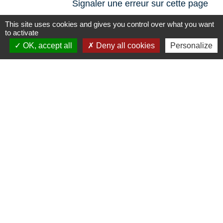
Signaler une erreur sur cette page
This site uses cookies and gives you control over what you want
to activate
OK, accept all
Deny all cookies
Personalize
N° utiles
Commune de Saint-Léger-les-Vignes
16 rue de Nantes
44710 Saint-Léger-les-Vignes - FRANCE
+33 2 40 31 50 32
Liens
Plan de Ville
Préfecture de Loire Atlantique