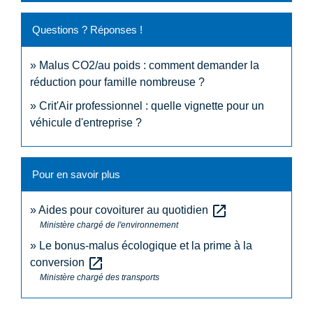
Questions ? Réponses !
Malus CO2/au poids : comment demander la
réduction pour famille nombreuse ?
Crit'Air professionnel : quelle vignette pour un
véhicule d'entreprise ?
Pour en savoir plus
open_in_new
Aides pour covoiturer au quotidien
Ministère chargé de l'environnement
Le bonus-malus écologique et la prime à la
open_in_new
conversion
Ministère chargé des transports