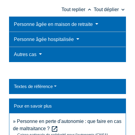
keyboard_arrow_up
keyboard_arrow_down
Tout replier
Tout déplier
Personne âgée en maison de retraite
Personne âgée hospitalisée
Autres cas
Textes de référence
Pour en savoir plus
Personne en perte d'autonomie : que faire en cas
open_in_new
de maltraitance ?
Caisse nationale de solidarité pour l'autonomie (CNSA)