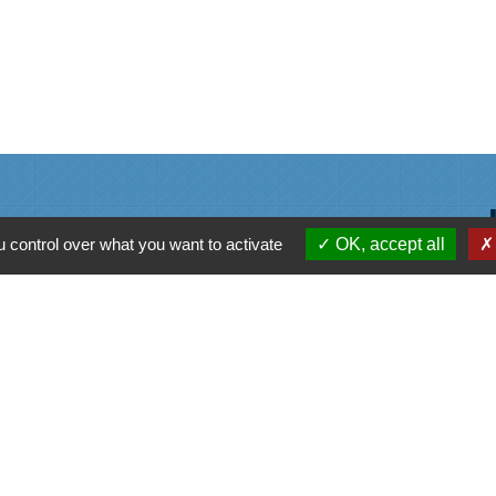
 control over what you want to activate
OK, accept all
alité
-
Accessibilité
-
Plan du site
-
Gestion des cookie