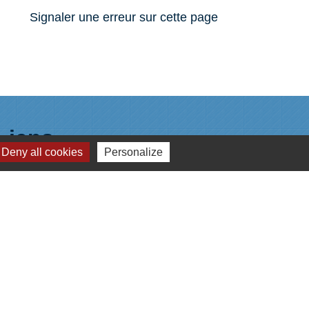
Signaler une erreur sur cette page
Liens
Deny all cookies
Personalize
Plan de Ville
Préfecture de Loire Atlantique
Région Pays de la Loire
Département de Loire Atlantique
Nantes Métropole
s