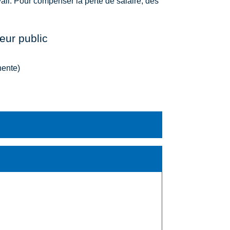
ail. Pour compenser la perte de salaire, des
teur public
nente)