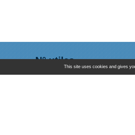
N° utiles
This site uses cookies and gives you
Commune de Saint-Léger-les-Vignes
16 rue de Nantes
44710 Saint-Léger-les-Vignes - FRANCE
+33 2 40 31 50 32
Mentions légales
-
Politique de confidenti